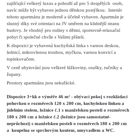
zajišťující veškerý luxus a pohodlí až pro 5 dospělých osob,
navíc může být vybaven jednou dětskou postýlkou. Interiér
tohoto apartmánu je moderně a účelně vybaven. Apartmán je
slunný díky své orientaci na JV směrem na klidnější stranu
budovy. Je vhodný pro rodiny s dětmi, sportovně-relaxační
pobyt či společné chvíle s Vašimi přáteli.
K dispozici je vybavená kuchyňská linka s varnou deskou,
lednicí, mikrovlnnou troubou, myčkou, varnou konvicí a
topinkovačem.
V ceně ubytování jsou veškeré lůžkoviny, osušky, ručníky a
župany.
Prostory apartmánu jsou nekuřácké.
Dispozice 3+kk o výměře 46 m² - obývací pokoj s rozkládací
pohovkou o rozměrech 120 x 200 cm, kuchyňskou linkou a
jídelním stolem, ložnice č.1 s manželskou postelí o rozměrech
180 x 200 cm a ložnice č.2 (ložnice jsou samostatné-
neprůchozí) s manželskou postelí o rozměrech 180 x 200 cm
a koupelna se sprchovým koutem, umyvadlem a WC.